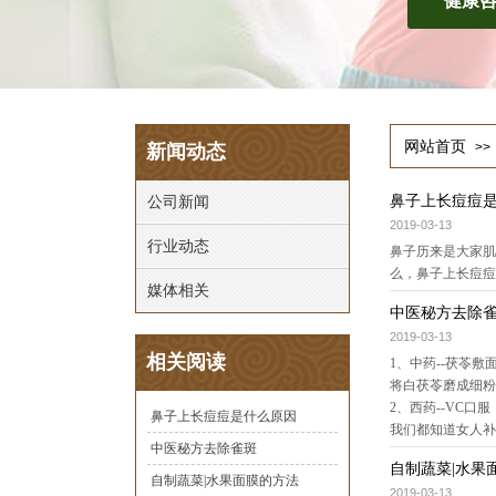
健康
网站首页
>>
新闻动态
鼻子上长痘痘
公司新闻
2019-03-13
行业动态
鼻子历来是大家肌
么，鼻子上长痘痘
媒体相关
中医秘方去除
2019-03-13
相关阅读
1、中药--茯苓敷
将白茯苓磨成细
2、西药--VC口服
鼻子上长痘痘是什么原因
我们都知道女人补充
中医秘方去除雀斑
自制蔬菜|水果
自制蔬菜|水果面膜的方法
2019-03-13